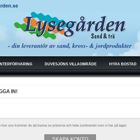
arden.se
INTERFÖRVARING
DUVESJÖNS VILLAOMRÅDE
HYRA BOSTAD
GA IN!
to hos oss kommer du att kunna se priserna och hela sortimentet som vi har på lager.