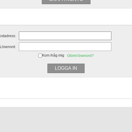
ostadress:
Lösenord:
Kom ihåg mig
Glömt lösenord?